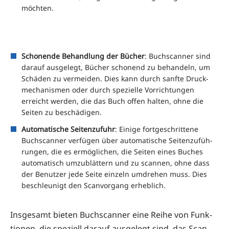
möchten.
Scho­nen­de Behand­lung der Bücher
: Buch­scan­ner sind
dar­auf aus­ge­legt, Bücher scho­nend zu behan­deln, um
Schä­den zu ver­mei­den. Dies kann durch sanf­te Druck­
me­cha­nis­men oder durch spe­zi­el­le Vor­rich­tun­gen
erreicht wer­den, die das Buch offen hal­ten, ohne die
Sei­ten zu beschädigen.
Auto­ma­ti­sche Sei­ten­zu­fuhr
: Eini­ge fort­ge­schrit­te­ne
Buch­scan­ner ver­fü­gen über auto­ma­ti­sche Sei­ten­zu­füh­
run­gen, die es ermög­li­chen, die Sei­ten eines Buches
auto­ma­tisch umzu­blät­tern und zu scan­nen, ohne dass
der Benut­zer jede Sei­te ein­zeln umdre­hen muss. Dies
beschleu­nigt den Scan­vor­gang erheblich.
Ins­ge­samt bie­ten Buch­scan­ner eine Rei­he von Funk­
tio­nen, die spe­zi­ell dar­auf aus­ge­legt sind, das Scan­