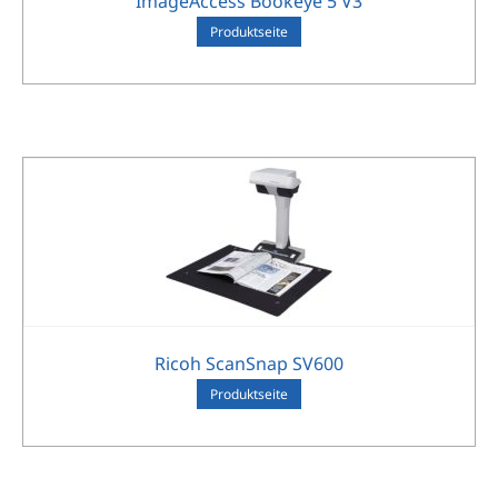
ImageAccess Bookeye 5 V3
Pro­dukt­sei­te
Ricoh ScanSnap SV600
Pro­dukt­sei­te