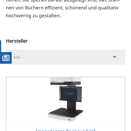
nen von Büchern effi­zi­ent, scho­nend und qua­li­ta­tiv
hoch­wer­tig zu gestalten.
Her­stel­ler