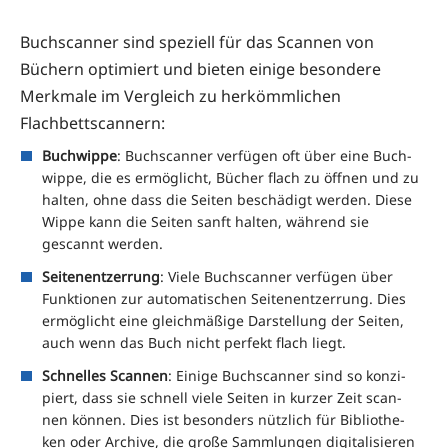
Buch­scan­ner sind spe­zi­ell für das Scan­nen von
Büchern opti­miert und bie­ten eini­ge beson­de­re
Merk­ma­le im Ver­gleich zu her­kömm­li­chen
Flachbettscannern:
Buch­wip­pe
: Buch­scan­ner ver­fü­gen oft über eine Buch­
wip­pe, die es ermög­licht, Bücher flach zu öff­nen und zu
hal­ten, ohne dass die Sei­ten beschä­digt wer­den. Die­se
Wip­pe kann die Sei­ten sanft hal­ten, wäh­rend sie
gescannt werden.
Sei­ten­ent­zer­rung
: Vie­le Buch­scan­ner ver­fü­gen über
Funk­tio­nen zur auto­ma­ti­schen Sei­ten­ent­zer­rung. Dies
ermög­licht eine gleich­mä­ßi­ge Dar­stel­lung der Sei­ten,
auch wenn das Buch nicht per­fekt flach liegt.
Schnel­les Scan­nen
: Eini­ge Buch­scan­ner sind so kon­zi­
piert, dass sie schnell vie­le Sei­ten in kur­zer Zeit scan­
nen kön­nen. Dies ist beson­ders nütz­lich für Biblio­the­
ken oder Archi­ve, die gro­ße Samm­lun­gen digi­ta­li­sie­ren