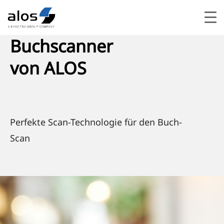
Buchscanner
von ALOS
Per­fek­te Scan-Tech­no­lo­gie für den Buch-
Scan