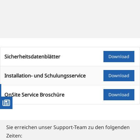
Sicher­heits­da­ten­blät­ter
Down­load
Instal­la­ti­on- und Schulungsservice
Down­load
OnSite Ser­vice Broschüre
Down­load
Sie errei­chen unser Sup­port-Team zu den fol­gen­den
Zeiten: