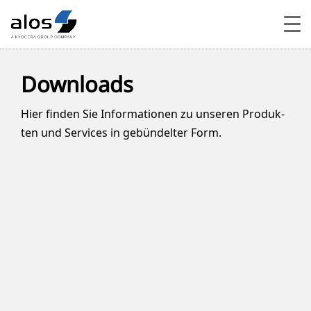
Downloads
Hier fin­den Sie Infor­ma­tio­nen zu unse­ren Pro­duk­
ten und Ser­vices in gebün­del­ter Form.