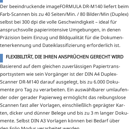
Der beein­dru­cken­de image­FOR­MU­LA DR-M140 lie­fert beim
Farb-Scan­nen bis zu 40 Seiten/Min. / 80 Bilder/Min (Duplex)
selbst bei 300 dpi die vol­le Geschwin­dig­keit – ide­al für
anspruchs­vol­le papier­in­ten­si­ve Umge­bun­gen, in denen
Prä­zi­si­on beim Ein­zug und Bild­qua­li­tät für die Doku­men­
ten­er­ken­nung und Datei­klas­si­fi­zie­rung erfor­der­lich ist.
FLEXIBILITÄT, DIE IHREN ANSPRÜCHEN GERECHT WIRD
Basie­rend auf dem glei­chen zuver­läs­si­gen Papier­trans­
port­sys­tem wie sein Vor­gän­ger ist der DIN A4 Duplex-
Scan­ner DR-M140 dar­auf aus­ge­legt, bis zu 6.000 Doku­
men­te pro Tag zu ver­ar­bei­ten. Ein aus­wähl­ba­rer umlau­fen­
der oder gera­der Papier­weg ermög­licht das rei­bungs­lo­se
Scan­nen fast aller Vor­la­gen, ein­schließ­lich gepräg­ter Kar­
ten, dicker und dün­ner Bele­ge und bis zu 3 m lan­ger Doku­
men­te. Selbst DIN A3 Vor­la­gen kön­nen bei Bedarf über
den Folio Modus ver­ar­bei­tet werden.