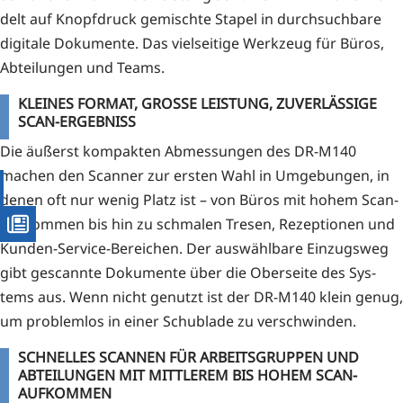
delt auf Knopf­druck gemisch­te Sta­pel in durch­such­ba­re
digi­ta­le Doku­men­te. Das viel­sei­ti­ge Werk­zeug für Büros,
Abtei­lun­gen und Teams.
KLEINES FORMAT, GROSSE LEISTUNG, ZUVERLÄSSIGE
SCAN-ERGEBNISS
Die äußerst kom­pak­ten Abmes­sun­gen des DR-M140
machen den Scan­ner zur ers­ten Wahl in Umge­bun­gen, in
denen oft nur wenig Platz ist – von Büros mit hohem Scan-
Auf­kom­men bis hin zu schma­len Tre­sen, Rezep­tio­nen und
Kun­den-Ser­vice-Berei­chen. Der aus­wähl­ba­re Ein­zugs­weg
gibt gescann­te Doku­men­te über die Ober­sei­te des Sys­
tems aus. Wenn nicht genutzt ist der DR-M140 klein genug,
um pro­blem­los in einer Schub­la­de zu verschwinden.
SCHNELLES SCANNEN FÜR ARBEITSGRUPPEN UND
ABTEILUNGEN MIT MITTLEREM BIS HOHEM SCAN-
AUFKOMMEN