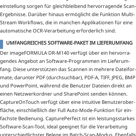
ein­stel­lung sor­gen für gleich­blei­bend her­vor­ra­gen­de Scan-
Ergeb­nis­se. Dar­über hin­aus ermög­licht die Funk­ti­on Mul­ti­
Stream Work­flows, die in man­chen Appli­ka­tio­nen für eine
auto­ma­ti­sche OCR-Ver­ar­bei­tung erfor­der­lich sind.
UMFANGREICHES SOFTWARE-PAKET IM LIEFERUMFANG
Der image­FOR­MU­LA DR-M140 ver­fügt über ein her­vor­ra­
gen­des Ange­bot an Soft­ware-Pro­gram­men im Lie­fer­um­
fang. Die­se unter­stüt­zen das Scan­nen in meh­re­re Datei­for­
ma­te, dar­un­ter PDF (durch­such­bar), PDF‑A, TIFF, JPEG, BMP
und Power­Point, wäh­rend die Benut­zer Datei­en direkt an
einen Netz­werk­ord­ner und Share­Point sen­den kön­nen.
Cap­tu­re­On­Touch ver­fügt über eine intui­ti­ve Benut­zer­ober­
flä­che, ein­schließ­lich der Full Auto-Mode-Funk­ti­on für ein­
fachs­te Bedie­nung. Cap­ture­Per­fect ist ein leis­tungs­star­kes
Soft­ware-Scan-Tool, ide­al geeig­net für die Ver­ar­bei­tung
unter­schied­lichs­ter Bele­ge im Batch-Scan-Modus. Eben­falls