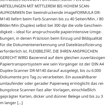
ABTEILUNGEN MIT MITTLEREM BIS HOHEM SCAN-
AUFKOMMEN Der beein­dru­cken­de image­FOR­MU­LA DR-
M140 lie­fert beim Farb-Scan­­nen bis zu 40 Seiten/Min. / 80
Bilder/Min (Duplex) selbst bei 300 dpi die vol­le Geschwin­
dig­keit – ide­al für anspruchs­vol­le papier­in­ten­si­ve Umge­
bun­gen, in denen Prä­zi­si­on beim Ein­zug und Bild­qua­li­tät
für die Doku­men­ten­er­ken­nung und Datei­klas­si­fi­zie­rung
erfor­der­lich ist. FLEXIBILITÄT, DIE IHREN ANSPRÜCHEN
GERECHT WIRD Basie­rend auf dem glei­chen zuver­läs­si­gen
Papier­trans­port­sys­tem wie sein Vor­gän­ger ist der DIN A4
Duplex-Scan­­ner DR-M140 dar­auf aus­ge­legt, bis zu 6.000
Doku­men­te pro Tag zu ver­ar­bei­ten. Ein aus­wähl­ba­rer
umlau­fen­der oder gera­der Papier­weg ermög­licht das rei­
bungs­lo­se Scan­nen fast aller Vor­la­gen, ein­schließ­lich
gepräg­ter Kar­ten, dicker und dün­ner Bele­ge und bis zu 3
m langer […]