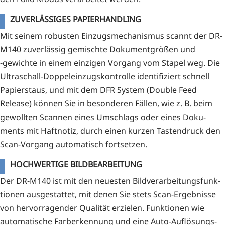
ZUVERLÄSSIGES PAPIERHANDLING
Mit sei­nem robus­ten Ein­zugs­me­cha­nis­mus scannt der DR-
M140 zuver­läs­sig gemisch­te Doku­ment­grö­ßen und
‑gewich­te in einem ein­zi­gen Vor­gang vom Sta­pel weg. Die
Ultra­schall-Dop­pel­ein­zugs­kon­trol­le iden­ti­fi­ziert schnell
Papier­staus, und mit dem DFR Sys­tem (Dou­ble Feed
Release) kön­nen Sie in beson­de­ren Fäl­len, wie z. B. beim
gewoll­ten Scan­nen eines Umschlags oder eines Doku­
ments mit Haft­no­tiz, durch einen kur­zen Tas­ten­druck den
Scan-Vor­gang auto­ma­tisch fortsetzen.
HOCHWERTIGE BILDBEARBEITUNG
Der DR-M140 ist mit den neu­es­ten Bild­ver­ar­bei­tungs­funk­
tio­nen aus­ge­stat­tet, mit denen Sie stets Scan-Ergeb­nis­se
von her­vor­ra­gen­der Qua­li­tät erzie­len. Funk­tio­nen wie
auto­ma­ti­sche Farb­er­ken­nung und eine Auto-Auf­lö­sungs­