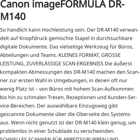
Canon imageFORMULA DR-
M140
So hand­lich kann Hoch­leis­tung sein. Der DR-M140 ver­wan­
delt auf Knopf­druck gemisch­te Sta­pel in durch­such­ba­re
digi­ta­le Doku­men­te. Das viel­sei­ti­ge Werk­zeug für Büros,
Abtei­lun­gen und Teams. KLEINES FORMAT, GROSSE
LEISTUNG, ZUVERLÄSSIGE SCAN-ERGEBNISS Die äußerst
kom­pak­ten Abmes­sun­gen des DR-M140 machen den Scan­
ner zur ers­ten Wahl in Umge­bun­gen, in denen oft nur
wenig Platz ist – von Büros mit hohem Scan-Auf­­­kom­­men
bis hin zu schma­len Tre­sen, Rezep­tio­nen und Kun­­den-Ser­­
vice-Berei­chen. Der aus­wähl­ba­re Ein­zugs­weg gibt
gescann­te Doku­men­te über die Ober­sei­te des Sys­tems
aus. Wenn nicht genutzt ist der DR-M140 klein genug, um
pro­blem­los in einer Schub­la­de zu ver­schwin­den.
SCHNELLES SCANNEN FÜR ARBEITSGRUPPEN UND