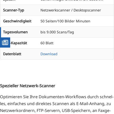
Scanner-Typ
Netzwerkscanner / Desktopscanner
Geschwindigkeit
50 Seiten/100 Bilder Minuten
Tagesvolumen
bis 9.000 Scans/Tag
ADF-Kapazität
60 Blatt
Datenblatt
Download
Spe­zi­el­ler Netzwerk-Scanner
Opti­mie­ren Sie Ihre Doku­men­ten-Work­flows durch schnel­
les, ein­fa­ches und direk­tes Scan­nen als E‑Mail-Anhang, zu
Netz­werk­ord­nern, FTP-Ser­vern, USB-Spei­chern, an Fax­ge­