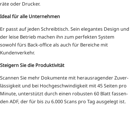
rä­te oder Drucker.
Ide­al für alle Unternehmen
Er passt auf jeden Schreib­tisch. Sein ele­gan­tes Design und
der lei­se Betrieb machen ihn zum per­fek­ten Sys­tem
sowohl fürs Back-office als auch für Berei­che mit
Kundenverkehr.
Stei­gern Sie die Produktivität
Scan­nen Sie mehr Doku­men­te mit her­aus­ra­gen­der Zuver­
läs­sig­keit und bei Hoch­ge­schwin­dig­keit mit 45 Sei­ten pro
Minu­te, unter­stützt durch einen robus­ten 60 Blatt fas­sen­
den ADF, der für bis zu 6.000 Scans pro Tag aus­ge­legt ist.