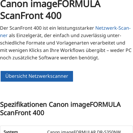
Canon imageFORMULA
ScanFront 400
Der Scan­Front 400 ist ein leis­tungs­star­ker
Netz­werk-Scan­
ner
als Ein­zel­ge­rät, der ein­fach und zuver­läs­sig unter­
schied­li­che For­ma­te und Vor­la­gen­ar­ten ver­ar­bei­tet und
mit weni­gen Klicks an Ihre Work­flows über­gibt – weder PC
noch zusätz­li­che Soft­ware wer­den benötigt.
Übersicht Netzwerkscanner
Spezifikationen Canon imageFORMULA
ScanFront 400
System
Canon imageFORMULAR DR-S350NW