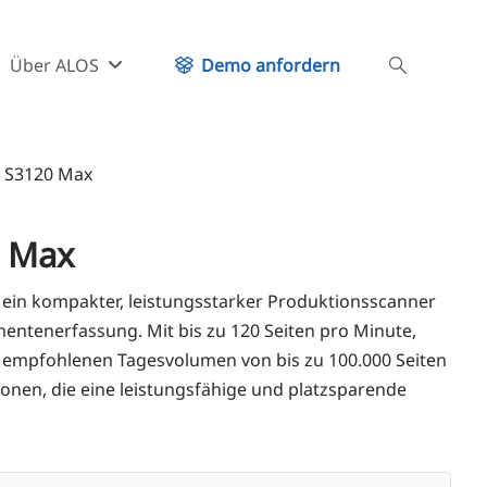
Über ALOS
Demo anfordern
 S3120 Max
 Max
n kom­pak­ter, leis­tungs­star­ker Pro­duk­ti­ons­scan­ner
­men­ten­er­fas­sung. Mit bis zu 120 Sei­ten pro Minu­te,
mp­foh­le­nen Tages­vo­lu­men von bis zu 100.000 Sei­ten
tio­nen, die eine leis­tungs­fä­hi­ge und platz­spa­ren­de