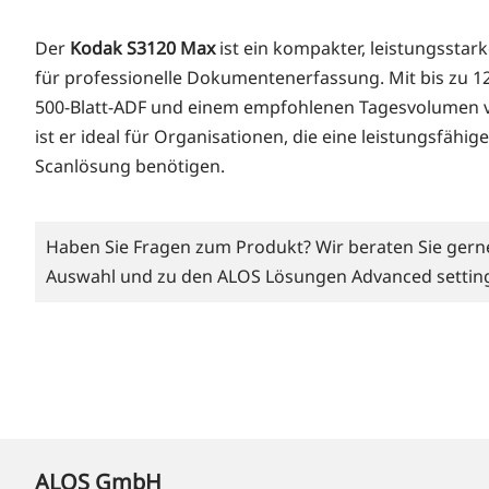
Der
Kod­ak S3120 Max
ist ein kom­pak­ter, leis­tungs­star­
für pro­fes­sio­nel­le Doku­men­ten­er­fas­sung. Mit bis zu 1
500-Blatt-ADF und einem emp­foh­le­nen Tages­vo­lu­men v
ist er ide­al für Orga­ni­sa­tio­nen, die eine leis­tungs­fä­hi­
Scan­lö­sung benötigen.
Haben Sie Fragen zum Produkt? Wir beraten Sie gern
Auswahl und zu den ALOS Lösungen Advanced settin
ALOS GmbH