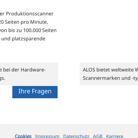
ker Pro­duk­ti­ons­scan­ner
20 Sei­ten pro Minu­te,
on bis zu 100.000 Sei­ten
ge und platz­spa­ren­de
e bei der Hardware-
ALOS bietet weltweite 
gs.
Scannermarken und -ty
Ihre Fragen
Cookies
Impressum
Datenschutz
AGB
Karriere