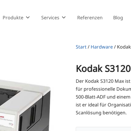
Produkte
Services
Referenzen
Blog
Start
/
Hardware
/
Kodak
Kodak S3120
Der Kod­ak S3120 Max ist ei
für pro­fes­sio­nel­le Doku
500-Blatt-ADF und einem e
ist er ide­al für Orga­ni­sa­
Scan­lö­sung benötigen.