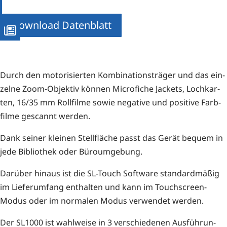
Download Datenblatt
Durch den moto­ri­sier­ten Kom­bi­na­ti­ons­trä­ger und das ein­
zel­ne Zoom-Objek­tiv kön­nen Micro­fi­che Jackets, Loch­kar­
ten, 16/35 mm Roll­fil­me sowie nega­ti­ve und posi­ti­ve Farb­
fil­me gescannt werden.
Dank sei­ner klei­nen Stell­flä­che passt das Gerät bequem in
jede Biblio­thek oder Büroumgebung.
Dar­über hin­aus ist die SL-Touch Soft­ware stan­dard­mä­ßig
im Lie­fer­um­fang ent­hal­ten und kann im Touch­screen-
Modus oder im nor­ma­len Modus ver­wen­det werden.
Der SL1000 ist wahl­wei­se in 3 ver­schie­de­nen Aus­füh­run­