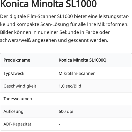
Konica Minolta SL1000
Der digi­ta­le Film-Scan­ner SL1000 bie­tet eine leis­tungs­star­
ke und kom­pak­te Scan-Lösung für alle Ihre Mikro­for­men.
Bil­der kön­nen in nur einer Sekun­de in Far­be oder
schwarz/weiß ange­se­hen und gescannt werden.
Produktname
Konica Minolta SL1000Q
Typ/Zweck
Mikrofilm-Scanner
Geschwindigkeit
1,0 sec/Bild
Tagesvolumen
-
Auflösung
600 dpi
ADF-Kapazität
-