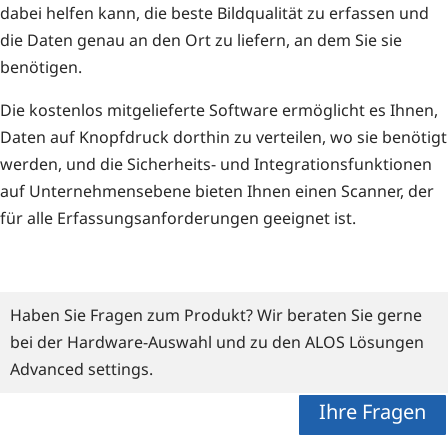
dabei hel­fen kann, die bes­te Bild­qua­li­tät zu erfas­sen und
die Daten genau an den Ort zu lie­fern, an dem Sie sie
benötigen.
Die kos­ten­los mit­ge­lie­fer­te Soft­ware ermög­licht es Ihnen,
Daten auf Knopf­druck dort­hin zu ver­tei­len, wo sie benö­tigt
wer­den, und die Sicher­heits- und Inte­gra­ti­ons­funk­tio­nen
auf Unter­neh­mens­ebe­ne bie­ten Ihnen einen Scan­ner, der
für alle Erfas­sungs­an­for­de­run­gen geeig­net ist.
Haben Sie Fragen zum Produkt? Wir beraten Sie gerne
bei der Hardware-Auswahl und zu den ALOS Lösungen
Advanced settings.
Ihre Fragen