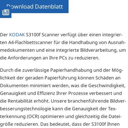
Download Datenblatt
Der
KODAK
S3100f Scan­ner ver­fügt über einen inte­grier­
ten A4-Flach­bett­scan­ner für die Hand­ha­bung von Aus­nah­
me­do­ku­men­ten und eine inte­grier­te Bild­ver­ar­bei­tung, um
die Anfor­de­run­gen an Ihre PCs zu reduzieren.
Durch die zuver­läs­si­ge Papier­hand­ha­bung und der Mög­
lich­keit der gera­den Papier­füh­rung kön­nen Schä­den an
Doku­men­ten mini­miert wer­den, was die Geschwin­dig­keit,
Genau­ig­keit und Effi­zi­enz Ihrer Pro­zes­se ver­bes­sert und
die Ren­ta­bi­li­tät erhöht. Unse­re bran­chen­füh­ren­de Bild­ver­
bes­se­rungs­tech­no­lo­gie kann die Genau­ig­keit der Tex­
terken­nung (OCR) opti­mie­ren und gleich­zei­tig die Datei­
grö­ße redu­zie­ren. Das bedeu­tet, dass der S3100f Ihnen