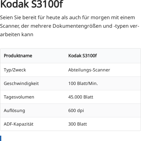
Kodak S3100f
Sei­en Sie bereit für heu­te als auch für mor­gen mit einem
Scan­ner, der meh­re­re Doku­men­ten­grö­ßen und ‑typen ver­
ar­bei­ten kann
Produktname
Kodak S3100f
Typ/Zweck
Abteilungs-Scanner
Geschwindigkeit
100 Blatt/Min.
Tagesvolumen
45.000 Blatt
Auflösung
600 dpi
ADF-Kapazität
300 Blatt