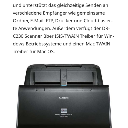
und unter­stützt das gleich­zei­ti­ge Sen­den an
ver­schie­de­ne Emp­fän­ger wie gemein­sa­me
Ord­ner, E‑Mail, FTP, Dru­cker und Cloud-basier­
te Anwen­dun­gen. Außer­dem ver­fügt der DR-
C230 Scan­ner über ISIS/TWAIN Trei­ber für Win­
dows Betriebs­sys­te­me und einen Mac TWAIN
Trei­ber für Mac OS.