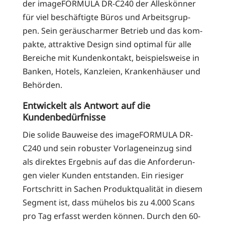
der image­FOR­MU­LA DR-C240 der Alles­kön­ner
für viel beschäf­tig­te Büros und Arbeits­grup­
pen. Sein geräusch­ar­mer Betrieb und das kom­
pak­te, attrak­ti­ve Design sind opti­mal für alle
Berei­che mit Kun­den­kon­takt, bei­spiels­wei­se in
Ban­ken, Hotels, Kanz­lei­en, Kran­ken­häu­ser und
Behörden.
Entwickelt als Antwort auf die
Kundenbedürfnisse
Die soli­de Bau­wei­se des image­FOR­MU­LA DR-
C240 und sein robus­ter Vor­la­gen­ein­zug sind
als direk­tes Ergeb­nis auf das die Anfor­de­run­
gen vie­ler Kun­den ent­stan­den. Ein rie­si­ger
Fort­schritt in Sachen Pro­dukt­qua­li­tät in die­sem
Seg­ment ist, dass mühe­los bis zu 4.000 Scans
pro Tag erfasst wer­den kön­nen. Durch den 60-