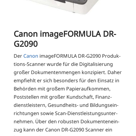
Canon imageFORMULA DR-
G2090
Der
Canon
image­FOR­MU­LA DR-G2090 Pro­duk­
ti­ons-Scan­ner wur­de für die Digi­ta­li­sie­rung
gro­ßer Doku­men­ten­men­gen kon­zi­piert. Daher
emp­fiehlt er sich beson­ders für den Ein­satz in
Behör­den mit gro­ßem Papier­auf­kom­men,
Post­stel­len mit gro­ßer Kund­schaft, Finanz­
dienst­leis­tern, Gesund­heits- und Bil­dungs­ein­
rich­tun­gen sowie Scan-Dienst­leis­tungs­un­ter­
neh­men. Über den robus­ten Doku­men­ten­ein­
zug kann der Canon DR-G2090 Scan­ner ein