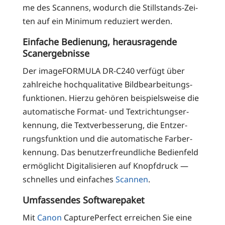
me des Scan­nens, wodurch die Still­stands-Zei­
ten auf ein Mini­mum redu­ziert werden.
Einfache Bedienung, herausragende
Scanergebnisse
Der image­FOR­MU­LA DR-C240 ver­fügt über
zahl­rei­che hoch­qua­li­ta­ti­ve Bild­be­ar­bei­tungs­
funk­tio­nen. Hier­zu gehö­ren bei­spiels­wei­se die
auto­ma­ti­sche For­mat- und Tex­trich­tungs­er­
ken­nung, die Text­ver­bes­se­rung, die Ent­zer­
rungs­funk­ti­on und die auto­ma­ti­sche Farb­er­
ken­nung. Das benut­zer­freund­li­che Bedien­feld
ermög­licht Digi­ta­li­sie­ren auf Knopf­druck —
schnel­les und ein­fa­ches
Scannen
.
Umfassendes Softwarepaket
Mit
Canon
Cap­ture­Per­fect errei­chen Sie eine