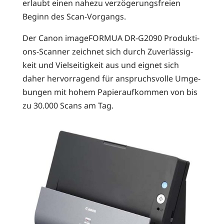
erlaubt einen nahe­zu ver­zö­ge­rungs­frei­en
Beginn des Scan-Vorgangs.
Der Canon image­FOR­MUA DR-G2090 Pro­duk­ti­
ons-Scan­ner zeich­net sich durch Zuver­läs­sig­
keit und Viel­sei­tig­keit aus und eig­net sich
daher her­vor­ra­gend für anspruchs­vol­le Umge­
bun­gen mit hohem Papier­auf­kom­men von bis
zu 30.000 Scans am Tag.