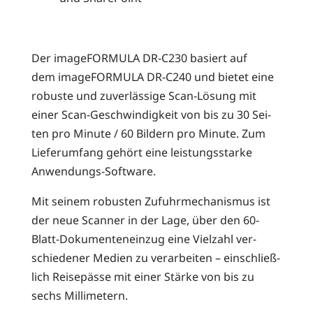
Der image­FOR­MU­LA DR-C230 basiert auf
dem image­FOR­MU­LA DR-C240 und bie­tet eine
robus­te und zuver­läs­si­ge Scan-Lösung mit
einer Scan-Geschwin­dig­keit von bis zu 30 Sei­
ten pro Minu­te / 60 Bil­dern pro Minu­te. Zum
Lie­fer­um­fang gehört eine leis­tungs­star­ke
Anwendungs-Software.
Mit sei­nem robus­ten Zufuhr­me­cha­nis­mus ist
der neue Scan­ner in der Lage, über den 60-
Blatt-Doku­men­ten­ein­zug eine Viel­zahl ver­
schie­de­ner Medi­en zu ver­ar­bei­ten – ein­schließ­
lich Rei­se­päs­se mit einer Stär­ke von bis zu
sechs Millimetern.