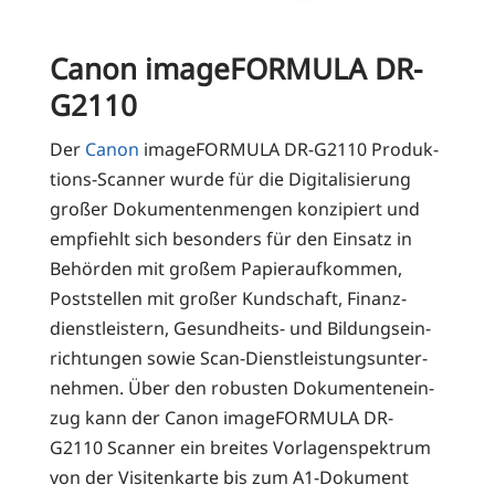
Canon imageFORMULA DR-
G2110
Der
Canon
image­FOR­MU­LA DR-G2110 Pro­duk­
ti­ons-Scan­ner wur­de für die Digi­ta­li­sie­rung
gro­ßer Doku­men­ten­men­gen kon­zi­piert und
emp­fiehlt sich beson­ders für den Ein­satz in
Behör­den mit gro­ßem Papier­auf­kom­men,
Post­stel­len mit gro­ßer Kund­schaft, Finanz­
dienst­leis­tern, Gesund­heits- und Bil­dungs­ein­
rich­tun­gen sowie Scan-Dienst­leis­tungs­un­ter­
neh­men. Über den robus­ten Doku­men­ten­ein­
zug kann der Canon image­FOR­MU­LA DR-
G2110 Scan­ner ein brei­tes Vor­la­gen­spek­trum
von der Visi­ten­kar­te bis zum A1-Doku­ment