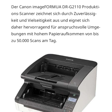
Der Canon image­FOR­MUA DR-G2110 Pro­duk­ti­
ons-Scan­ner zeich­net sich durch Zuver­läs­sig­
keit und Viel­sei­tig­keit aus und eig­net sich
daher her­vor­ra­gend für anspruchs­vol­le Umge­
bun­gen mit hohem Papier­auf­kom­men von bis
zu 50.000 Scans am Tag.