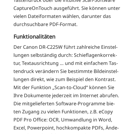
Tas­ten­druck oder die intui­ti­ve Scan-Soft­ware
Cap­tu­re­On­Touch aus­ge­führt. Sie kön­nen unter
vie­len Datei­for­ma­ten wäh­len, dar­un­ter das
durch­such­ba­re PDF-Format.
Funktionalitäten
Der Canon DR-C225W führt zahl­rei­che Ein­stel­
lun­gen selb­stän­dig durch: Schief­la­gen­kor­rek­
tur, Text­aus­rich­tung … und mit ein­fa­chem Tas­
ten­druck ver­än­dern Sie bestimm­te Bild­ein­stel­
lun­gen direkt, wie zum Bei­spiel den Kon­trast.
Mit der Funk­ti­on „Scan-to-Cloud“ kön­nen Sie
Ihre Doku­men­te jeder­zeit im Inter­net abru­fen.
Die mit­ge­lie­fer­ten Soft­ware-Pro­gram­me bie­
ten Zugang zu vie­len Funk­tio­nen, z.B. eCo­py
PDF Pro Office: OCR, Umwand­lung in Word,
Excel, Power­point, hoch­kom­pak­te PDFs, Ände­