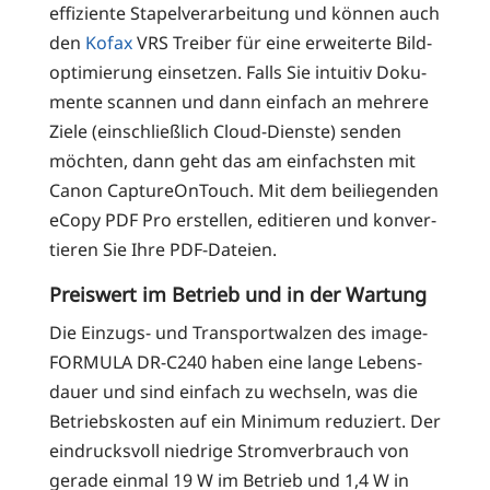
effi­zi­en­te Sta­pel­ver­ar­bei­tung und kön­nen auch
den
Kofax
VRS Trei­ber für eine erwei­ter­te Bild­
op­ti­mie­rung ein­set­zen. Falls Sie intui­tiv Doku­
men­te scan­nen und dann ein­fach an meh­re­re
Zie­le (ein­schließ­lich Cloud-Diens­te) sen­den
möch­ten, dann geht das am ein­fachs­ten mit
Canon Cap­tu­re­On­Touch. Mit dem bei­lie­gen­den
eCo­py PDF Pro erstel­len, edi­tie­ren und kon­ver­
tie­ren Sie Ihre PDF-Dateien.
Preiswert im Betrieb und in der Wartung
Die Ein­zugs- und Trans­port­wal­zen des image­
FOR­MU­LA DR-C240 haben eine lan­ge Lebens­
dau­er und sind ein­fach zu wech­seln, was die
Betriebs­kos­ten auf ein Mini­mum redu­ziert. Der
ein­drucks­voll nied­ri­ge Strom­ver­brauch von
gera­de ein­mal 19 W im Betrieb und 1,4 W in