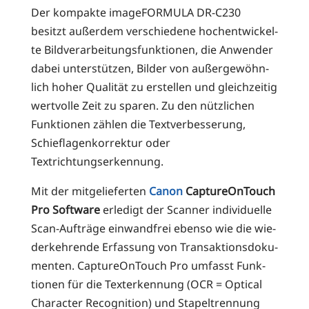
Der kom­pak­te image­FOR­MU­LA DR-C230
besitzt außer­dem ver­schie­de­ne hoch­ent­wi­ckel­
te Bild­ver­ar­bei­tungs­funk­tio­nen, die Anwen­der
dabei unter­stüt­zen, Bil­der von außer­ge­wöhn­
lich hoher Qua­li­tät zu erstel­len und gleich­zei­tig
wert­vol­le Zeit zu spa­ren. Zu den nütz­li­chen
Funk­tio­nen zäh­len die Text­ver­bes­se­rung,
Schief­la­gen­kor­rek­tur oder
Textrichtungserkennung.
Mit der mit­ge­lie­fer­ten
Canon
Cap­tu­re­On­Touch
Pro Soft­ware
erle­digt der Scan­ner indi­vi­du­el­le
Scan-Auf­trä­ge ein­wand­frei eben­so wie die wie­
der­keh­ren­de Erfas­sung von Trans­ak­ti­ons­do­ku­
men­ten. Cap­tu­re­On­Touch Pro umfasst Funk­
tio­nen für die Tex­terken­nung (OCR = Opti­cal
Cha­rac­ter Reco­gni­ti­on) und Sta­pel­tren­nung