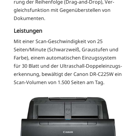
rung der Rei­hen­fol­ge (Drag-and-Drop), Ver­
gleichs­funk­ti­on mit Gegen­über­stel­len von
Dokumenten.
Leistungen
Mit einer Scan-Geschwin­dig­keit von 25
Seiten/Minute (Schwarz­weiß, Grau­stu­fen und
Far­be), einem auto­ma­ti­schen Ein­zugs­sys­tem
für 30 Blatt und der Ultra­schall-Dop­pel­ein­zugs­
er­ken­nung, bewäl­tigt der Canon DR-C225W ein
Scan-Volu­men von 1.500 Sei­ten am Tag.