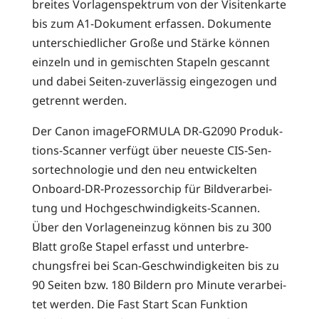
brei­tes Vor­la­gen­spek­trum von der Visi­ten­kar­te
bis zum A1-Doku­ment erfas­sen. Doku­men­te
unter­schied­li­cher Gro­ße und Stär­ke kön­nen
ein­zeln und in gemisch­ten Sta­peln gescannt
und dabei Sei­ten-zuver­läs­sig ein­ge­zo­gen und
getrennt werden.
Der Canon image­FOR­MU­LA DR-G2090 Pro­duk­
ti­ons-Scan­ner ver­fügt über neu­es­te CIS-Sen­
sor­tech­no­lo­gie und den neu ent­wi­ckel­ten
Onboard-DR-Pro­zes­sor­chip für Bild­ver­ar­bei­
tung und Hoch­ge­schwin­dig­keits-Scan­nen.
Über den Vor­la­gen­ein­zug kön­nen bis zu 300
Blatt gro­ße Sta­pel erfasst und unter­bre­
chungs­frei bei Scan-Geschwin­dig­kei­ten bis zu
90 Sei­ten bzw. 180 Bil­dern pro Minu­te ver­ar­bei­
tet wer­den. Die Fast Start Scan Funk­ti­on