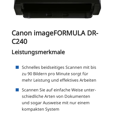
Canon imageFORMULA DR-
C240
Leistungsmerkmale
Schnel­les beid­sei­ti­ges Scan­nen mit bis
zu 90 Bil­dern pro Minu­te sorgt für
mehr Leis­tung und effek­ti­ves Arbeiten
Scan­nen Sie auf ein­fa­che Wei­se unter­
schied­li­che Arten von Doku­men­ten
und sogar Aus­wei­se mit nur einem
kom­pak­ten System