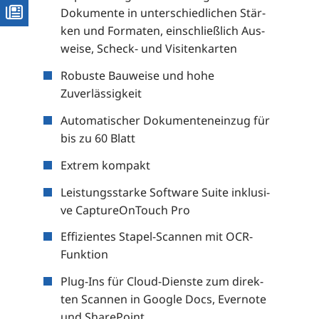
Doku­men­te in unter­schied­li­chen Stär­
ken und For­ma­ten, ein­schließ­lich Aus­
wei­se, Scheck- und Visitenkarten
Robus­te Bau­wei­se und hohe
Zuverlässigkeit
Auto­ma­ti­scher Doku­men­ten­ein­zug für
bis zu 60 Blatt
Extrem kom­pakt
Leis­tungs­star­ke Soft­ware Suite inklu­si­
ve Cap­tu­re­On­Touch Pro
Effi­zi­en­tes Sta­pel-Scan­nen mit OCR-
Funktion
Plug-Ins für Cloud-Diens­te zum direk­
ten Scan­nen in Goog­le Docs, Ever­no­te
und SharePoint