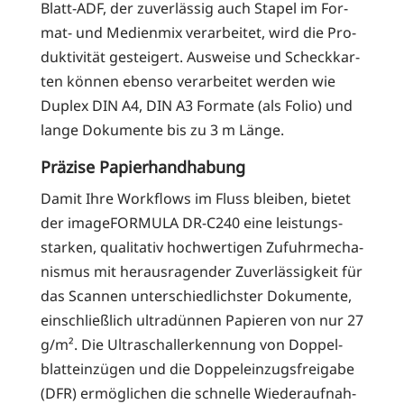
Blatt-ADF, der zuver­läs­sig auch Sta­pel im For­
mat- und Medi­en­mix ver­ar­bei­tet, wird die Pro­
duk­ti­vi­tät gestei­gert. Aus­wei­se und Scheck­kar­
ten kön­nen eben­so ver­ar­bei­tet wer­den wie
Duplex DIN A4, DIN A3 For­ma­te (als Folio) und
lan­ge Doku­men­te bis zu 3 m Länge.
Präzise Papierhandhabung
Damit Ihre Work­flows im Fluss blei­ben, bie­tet
der image­FOR­MU­LA DR-C240 eine leis­tungs­
star­ken, qua­li­ta­tiv hoch­wer­ti­gen Zufuhr­me­cha­
nis­mus mit her­aus­ra­gen­der Zuver­läs­sig­keit für
das Scan­nen unter­schied­lichs­ter Doku­men­te,
ein­schließ­lich ultra­dün­nen Papie­ren von nur 27
g/m². Die Ultra­schal­ler­ken­nung von Dop­pel­
blatt­ein­zü­gen und die Dop­pel­ein­zugs­frei­ga­be
(DFR) ermög­li­chen die schnel­le Wie­der­auf­nah­