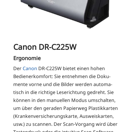
Canon DR-C225W
Ergonomie
Der
Canon
DR-C225W bie­tet einen hohen
Bedie­ner­kom­fort: Sie ent­neh­men die Doku­
men­te vor­ne und die Bil­der wer­den auto­ma­
tisch in die rich­ti­ge Lese­rich­tung gedreht. Sie
kön­nen in den manu­el­len Modus umschal­ten,
um über den gera­den Papier­weg Plas­tik­kar­ten
(Kran­ken­ver­si­che­rungs­kar­te, Aus­weis­kar­ten,
usw.) zu scan­nen. Der Scan-Vor­gang wird über