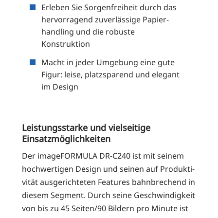
Erle­ben Sie Sor­gen­frei­heit durch das
her­vor­ra­gend zuver­läs­si­ge Papier­
hand­ling und die robus­te
Konstruktion
Macht in jeder Umge­bung eine gute
Figur: lei­se, platz­spa­rend und ele­gant
im Design
Leistungsstarke und vielseitige
Einsatzmöglichkeiten
Der image­FOR­MU­LA DR-C240 ist mit sei­nem
hoch­wer­ti­gen Design und sei­nen auf Pro­duk­ti­
vi­tät aus­ge­rich­te­ten Fea­tures bahn­bre­chend in
die­sem Seg­ment. Durch sei­ne Geschwin­dig­keit
von bis zu 45 Seiten/90 Bil­dern pro Minu­te ist