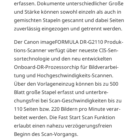
erfas­sen. Doku­men­te unter­schied­li­cher Gro­ße
und Stär­ke kön­nen sowohl ein­zeln als auch in
gemisch­ten Sta­peln gescannt und dabei Sei­ten
zuver­läs­sig ein­ge­zo­gen und getrennt werden.
Der Canon image­FOR­MU­LA DR-G2110 Pro­duk­
ti­ons-Scan­ner ver­fügt über neu­es­te CIS-Sen­
sor­tech­no­lo­gie und den neu ent­wi­ckel­ten
Onboard-DR-Pro­zes­sor­chip für Bild­ver­ar­bei­
tung und Hoch­ge­schwin­dig­keits-Scan­nen.
Über den Vor­la­gen­ein­zug kön­nen bis zu 500
Blatt gro­ße Sta­pel erfasst und unter­bre­
chungs­frei bei Scan-Geschwin­dig­kei­ten bis zu
110 Sei­ten bzw. 220 Bil­dern pro Minu­te ver­ar­
bei­tet wer­den. Die Fast Start Scan Funk­ti­on
erlaubt einen nahe­zu ver­zö­ge­rungs­frei­en
Beginn des Scan-Vorgangs.