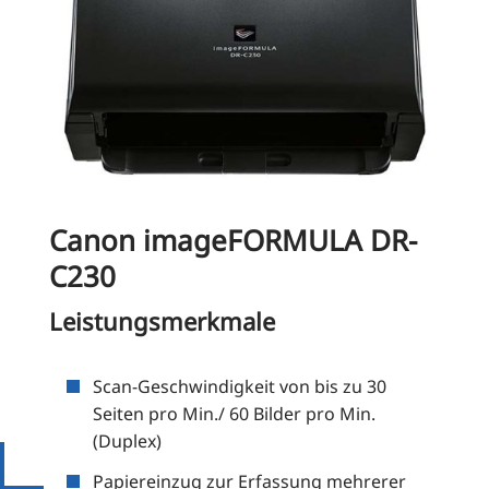
Canon imageFORMULA DR-
C230
Leistungsmerkmale
Scan-Geschwin­dig­keit von bis zu 30
Sei­ten pro Min./ 60 Bil­der pro Min.
(Duplex)
Papier­ein­zug zur Erfas­sung meh­re­rer