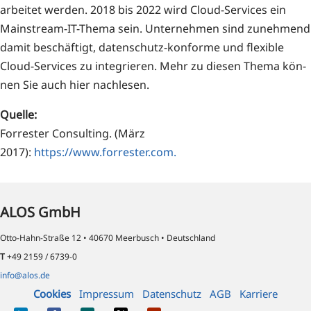
ar­bei­tet wer­den. 2018 bis 2022 wird Cloud-Ser­vices ein
Main­stream-IT-The­ma sein. Unter­neh­men sind zuneh­mend
damit beschäf­tigt, daten­schutz-kon­for­me und fle­xi­ble
Cloud-Ser­vices zu inte­grie­ren. Mehr zu die­sen The­ma kön­
nen Sie auch hier nachlesen.
Quel­le:
For­res­ter Con­sul­ting. (März
2017):
https://www.forrester.com.
ALOS GmbH
Otto-Hahn-Straße 12 • 40670 Meerbusch • Deutschland
T
+49 2159 / 6739-0
info@alos.de
Cookies
Impressum
Datenschutz
AGB
Karriere