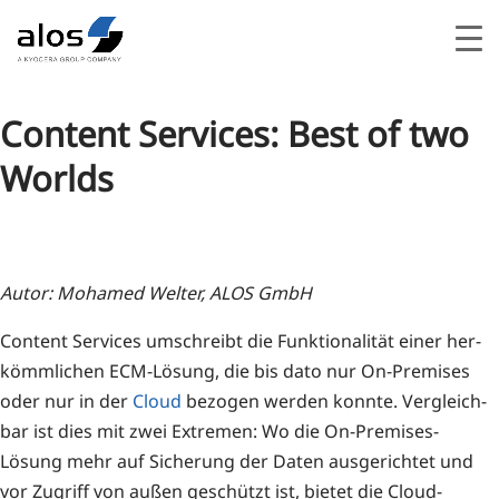
Content Services: Best of two
Worlds
Autor: Moha­med Welter, ALOS GmbH
Con­tent Ser­vices umschreibt die Funk­tio­na­li­tät einer her­
kömm­li­chen ECM-Lösung, die bis dato nur On-Pre­mi­ses
oder nur in der
Cloud
bezo­gen wer­den konn­te. Ver­gleich­
bar ist dies mit zwei Extre­men: Wo die On-Pre­mi­ses-
Lösung mehr auf Siche­rung der Daten aus­ge­rich­tet und
vor Zugriff von außen geschützt ist, bie­tet die Cloud-