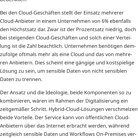
Bei den Cloud-Geschäf­ten stellt der Ein­satz meh­re­rer
Cloud-Anbie­ter in einem Unter­neh­men von 6% eben­falls
den Höchst­satz dar. Zwar ist der Pro­zent­satz nied­rig, doch
bei stei­gen­den Cloud-Geschäf­ten und solch einer Ver­tei­
lung ist die Zahl beacht­lich. Unter­neh­men benö­ti­gen dem­
zu­fol­ge oft­mals mehr als eine Cloud und das von meh­re­
ren Anbie­tern. Dies scheint eine gän­gi­ge und kost­spie­li­ge
Lösung zu sein, um sen­si­ble Daten von nicht sen­si­blen
Daten zu trennen.
Der Ansatz und die Ideo­lo­gie, bei­de Kom­po­nen­ten so zu
kom­bi­nie­ren, wären im Rah­men der Digi­ta­li­sie­rung ein
zeit­ge­mä­ßer Schritt. Hybrid-Cloud-Lösun­gen ver­schmel­zen
bei­de Vor­tei­le. Der Ser­vice kann von öffent­li­chen Cloud-
Anbie­tern über das Inter­net erbracht wer­den, wäh­rend
zeit­gleich sen­si­ble Daten und Work­flows On-Pre­mi­ses ver­