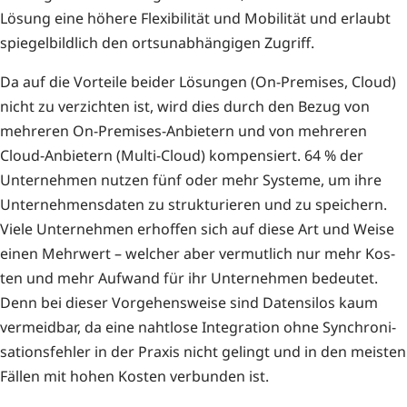
Lösung eine höhe­re Fle­xi­bi­li­tät und Mobi­li­tät und erlaubt
spie­gel­bild­lich den orts­un­ab­hän­gi­gen Zugriff.
Da auf die Vor­tei­le bei­der Lösun­gen (On-Pre­mi­ses, Cloud)
nicht zu ver­zich­ten ist, wird dies durch den Bezug von
meh­re­ren On-Pre­mi­ses-Anbie­tern und von meh­re­ren
Cloud-Anbie­tern (Mul­ti-Cloud) kom­pen­siert. 64 % der
Unter­neh­men nut­zen fünf oder mehr Sys­te­me, um ihre
Unter­neh­mens­da­ten zu struk­tu­rie­ren und zu spei­chern.
Vie­le Unter­neh­men erhof­fen sich auf die­se Art und Wei­se
einen Mehr­wert – wel­cher aber ver­mut­lich nur mehr Kos­
ten und mehr Auf­wand für ihr Unter­neh­men bedeu­tet.
Denn bei die­ser Vor­ge­hens­wei­se sind Daten­si­los kaum
ver­meid­bar, da eine naht­lo­se Inte­gra­ti­on ohne Syn­chro­ni­
sa­ti­ons­feh­ler in der Pra­xis nicht gelingt und in den meis­ten
Fäl­len mit hohen Kos­ten ver­bun­den ist.