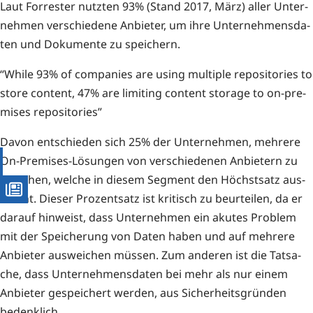
Laut For­res­ter nutz­ten 93% (Stand 2017, März) aller Unter­
neh­men ver­schie­de­ne Anbie­ter, um ihre Unter­neh­mens­da­
ten und Doku­men­te zu speichern.
“While 93% of com­pa­nies are using mul­ti­ple repo­si­to­ries to
store con­tent, 47% are limi­ting con­tent sto­rage to on-pre­
mi­ses repositories”
Davon ent­schie­den sich 25% der Unter­neh­men, meh­re­re
On-Pre­mi­ses-Lösun­gen von ver­schie­de­nen Anbie­tern zu
bezie­hen, wel­che in die­sem Seg­ment den Höchst­satz aus­
macht. Die­ser Pro­zent­satz ist kri­tisch zu beur­tei­len, da er
dar­auf hin­weist, dass Unter­neh­men ein aku­tes Pro­blem
mit der Spei­che­rung von Daten haben und auf meh­re­re
Anbie­ter aus­wei­chen müs­sen. Zum ande­ren ist die Tat­sa­
che, dass Unter­neh­mens­da­ten bei mehr als nur einem
Anbie­ter gespei­chert wer­den, aus Sicher­heits­grün­den
bedenklich.