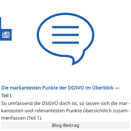
Die markantesten Punkte der DGSVO im Überblick —
Teil I
So umfas­send die DSGVO doch ist, so las­sen sich die mar­
kan­tes­ten und rele­van­tes­ten Punk­te über­sicht­lich zusam­
men­fas­sen (Teil 1).
Blog-Beitrag