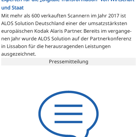
und Staat
Mit mehr als 600 ver­kauf­ten Scan­nern im Jahr 2017 ist
ALOS Solu­ti­on Deutsch­land einer der umsatz­stärks­ten
euro­päi­schen Kod­ak Ala­ris Part­ner. Bereits im ver­gan­ge­
nen Jahr wur­de ALOS Solu­ti­on auf der Part­ner­kon­fe­renz
in Lis­sa­bon für die her­aus­ra­gen­den Leis­tun­gen
ausgezeichnet.
Pressemitteilung