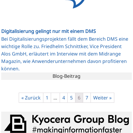
Digitalisierung gelingt nur mit einem DMS
Bei Digi­ta­li­sie­rungs­pro­jek­ten fällt dem Bereich DMS eine
wich­ti­ge Rol­le zu. Fried­helm Schnitt­ker, Vice Pre­si­dent
Alos GmbH, erläu­tert im Inter­view mit dem Midran­ge
Maga­zin, wie Anwen­der­un­ter­neh­men davon pro­fi­tie­ren
können.
Blog-Beitrag
« Zurück
1
…
4
5
6
7
Weiter »