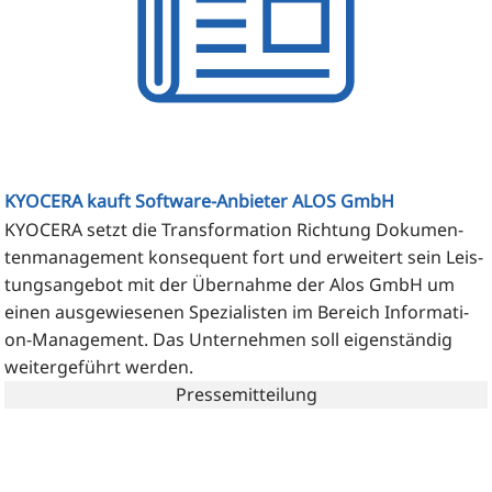
KYOCERA kauft Software-Anbieter ALOS GmbH
KYOCERA setzt die Trans­for­ma­ti­on Rich­tung Doku­men­
ten­ma­nage­ment kon­se­quent fort und erwei­tert sein Leis­
tungs­an­ge­bot mit der Über­nah­me der Alos GmbH um
einen aus­ge­wie­se­nen Spe­zia­lis­ten im Bereich Infor­ma­ti­
on-Manage­ment. Das Unter­neh­men soll eigen­stän­dig
wei­ter­ge­führt werden.
Pressemitteilung