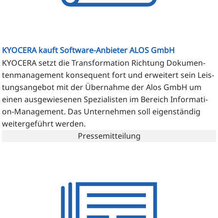
KYOCERA kauft Software-Anbieter ALOS GmbH
KYOCERA setzt die Trans­for­ma­ti­on Rich­tung Doku­men­
ten­ma­nage­ment kon­se­quent fort und erwei­tert sein Leis­
tungs­an­ge­bot mit der Über­nah­me der Alos GmbH um
einen aus­ge­wie­se­nen Spe­zia­lis­ten im Bereich Infor­ma­ti­
on-Manage­ment. Das Unter­neh­men soll eigen­stän­dig
wei­ter­ge­führt werden.
Pressemitteilung