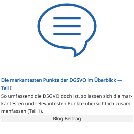
Die markantesten Punkte der DGSVO im Überblick —
Teil I
So umfas­send die DSGVO doch ist, so las­sen sich die mar­
kan­tes­ten und rele­van­tes­ten Punk­te über­sicht­lich zusam­
men­fas­sen (Teil 1).
Blog-Beitrag