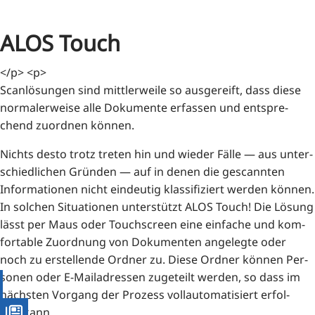
ALOS Touch
</p> <p>
Scan­lö­sun­gen sind mitt­ler­wei­le so aus­ge­reift, dass die­se
nor­ma­ler­wei­se alle Doku­men­te erfas­sen und ent­spre­
chend zuord­nen können.
Nichts des­to trotz tre­ten hin und wie­der Fäl­le — aus unter­
schied­li­chen Grün­den — auf in denen die gescann­ten
Infor­ma­tio­nen nicht ein­deu­tig klas­si­fi­ziert wer­den kön­nen.
In sol­chen Situa­tio­nen unter­stützt ALOS Touch! Die Lösung
lässt per Maus oder Touch­screen eine ein­fa­che und kom­
for­ta­ble Zuord­nung von Doku­men­ten ange­leg­te oder
noch zu erstel­len­de Ord­ner zu. Die­se Ord­ner kön­nen Per­
so­nen oder E‑Mailadressen zuge­teilt wer­den, so dass im
nächs­ten Vor­gang der Pro­zess voll­au­to­ma­ti­siert erfol­
gen kann.