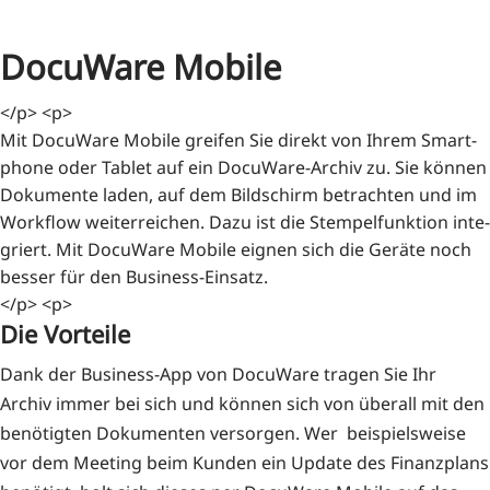
DocuWare Mobile
</p> <p>
Mit Docu­Wa­re Mobi­le grei­fen Sie direkt von Ihrem Smart­
phone oder Tablet auf ein Docu­Wa­re-Archiv zu. Sie kön­nen
Doku­men­te laden, auf dem Bild­schirm betrach­ten und im
Work­flow wei­ter­rei­chen. Dazu ist die Stem­pel­funk­ti­on inte­
griert. Mit Docu­Wa­re Mobi­le eig­nen sich die Gerä­te noch
bes­ser für den Business-Einsatz.
</p> <p>
Die Vorteile
Dank der Busi­ness-App von Docu­Wa­re tra­gen Sie Ihr
Archiv immer bei sich und kön­nen sich von über­all mit den
benö­tig­ten Doku­men­ten ver­sor­gen. Wer bei­spiels­wei­se
vor dem Mee­ting beim Kun­den ein Update des Finanz­plans