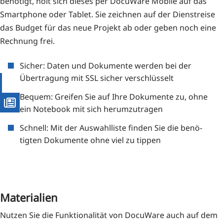
benö­tigt, holt sich die­ses per Docu­Wa­re Mobi­le auf das
Smart­phone oder Tablet. Sie zeich­nen auf der Dienst­rei­se
das Bud­get für das neue Pro­jekt ab oder geben noch eine
Rech­nung frei.
Sicher: Daten und Doku­men­te wer­den bei der
Über­tra­gung mit SSL sicher verschlüsselt
Bequem: Grei­fen Sie auf Ihre Doku­men­te zu, ohne
ein Note­book mit sich herumzutragen
Schnell: Mit der Aus­wahl­lis­te fin­den Sie die benö­
tig­ten Doku­men­te ohne viel zu tippen
Materialien
Nut­zen Sie die Funk­tio­na­li­tät von Docu­Wa­re auch auf dem