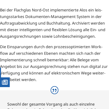
Bei der Flach­glas Nord-Ost imple­men­tier­te Alos ein leis­
tungs­star­kes Doku­men­ten-Manage­ment Sys­tem in der
Auf­trags­ab­wick­lung und Buch­hal­tung. Archi­viert wer­den
mit die­ser intel­li­gen­ten und fle­xi­blen Lösung alle Ein- und
Aus­gangs­rech­nun­gen sowie Lohnbescheinigungen.
Die Ein­spa­run­gen durch den pro­zess­op­ti­mier­ten Work­
flow auf ver­schie­de­nen Ebe­nen mach­ten sich nach der
Imple­men­tie­rung schnell bemerk­bar: Alle Bele­ge vom
Ange­bot bis zur Aus­gangs­rech­nung ste­hen nun digi­tal zur
Ver­fü­gung und kön­nen auf elek­tro­ni­schem Wege wei­ter­
ver­ar­bei­tet werden.
Sowohl der gesam­te Vor­gang als auch ein­zel­ne