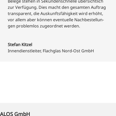
Bele­ge ste­hen in Sekun­den­schnel­le über­sicht­lich
zur Ver­fü­gung. Dies macht den gesam­ten Auf­trag
trans­pa­rent, die Aus­kunfts­fä­hig­keit wird erhöht,
vor allem aber kön­nen even­tu­el­le Nach­be­stel­lun­
gen pro­blem­los zuge­ord­net werden.
Ste­fan Kitzel
Innen­dienst­lei­ter
,
Flach­glas Nord-Ost GmbH
ALOS GmbH