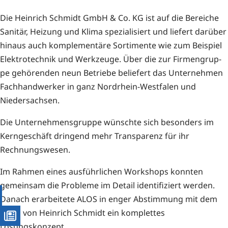
Die Hein­rich Schmidt GmbH & Co. KG ist auf die Berei­che
Sani­tär, Hei­zung und Kli­ma spe­zia­li­siert und lie­fert dar­über
hin­aus auch kom­ple­men­tä­re Sor­ti­men­te wie zum Bei­spiel
Elek­tro­tech­nik und Werk­zeu­ge. Über die zur Fir­men­grup­
pe gehö­ren­den neun Betrie­be belie­fert das Unter­neh­men
Fach­hand­wer­ker in ganz Nord­rhein-West­fa­len und
Niedersachsen.
Die Unter­neh­mens­grup­pe wünsch­te sich beson­ders im
Kern­ge­schäft drin­gend mehr Trans­pa­renz für ihr
Rechnungswesen.
Im Rah­men eines aus­führ­li­chen Work­shops konn­ten
gemein­sam die Pro­ble­me im Detail iden­ti­fi­ziert wer­den.
Danach erar­bei­te­te ALOS in enger Abstim­mung mit dem
Team von Hein­rich Schmidt ein kom­plet­tes
Lösungskonzept.