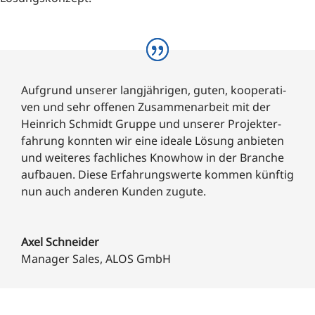
Auf­grund unse­rer lang­jäh­ri­gen, guten, koope­ra­ti­
ven und sehr offe­nen Zusam­men­ar­beit mit der
Hein­rich Schmidt Grup­pe und unse­rer Pro­jekt­er­
fah­rung konn­ten wir eine idea­le Lösung anbie­ten
und wei­te­res fach­li­ches Know­how in der Bran­che
auf­bau­en. Die­se Erfah­rungs­wer­te kom­men künf­tig
nun auch ande­ren Kun­den zugute.
Axel Schnei­der
Mana­ger Sales
,
ALOS GmbH