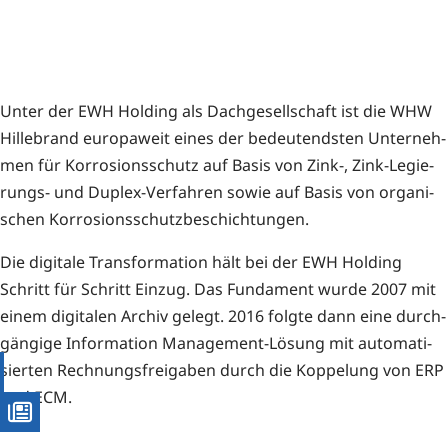
Unter der EWH Hol­ding als Dach­ge­sell­schaft ist die WHW
Hil­le­brand euro­pa­weit eines der bedeu­tends­ten Unter­neh­
men für Kor­ro­si­ons­schutz auf Basis von Zink‑, Zink-Legie­
rungs- und Duplex-Ver­fah­ren sowie auf Basis von orga­ni­
schen Korrosionsschutzbeschichtungen.
Die digi­ta­le Trans­for­ma­ti­on hält bei der EWH Hol­ding
Schritt für Schritt Ein­zug. Das Fun­da­ment wur­de 2007 mit
einem digi­ta­len Archiv gelegt. 2016 folg­te dann eine durch­
gän­gi­ge Infor­ma­ti­on Manage­ment-Lösung mit auto­ma­ti­
sier­ten Rech­nungs­frei­ga­ben durch die Kop­pe­lung von ERP
und ECM.