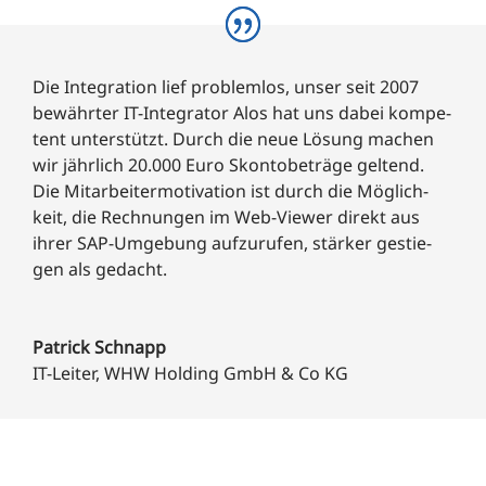
Die Inte­gra­ti­on lief pro­blem­los, unser seit 2007
bewähr­ter IT-Inte­gra­tor Alos hat uns dabei kom­pe­
tent unter­stützt. Durch die neue Lösung machen
wir jähr­lich 20.000 Euro Skon­to­be­trä­ge gel­tend.
Die Mit­ar­bei­ter­mo­ti­va­ti­on ist durch die Mög­lich­
keit, die Rech­nun­gen im Web-View­er direkt aus
ihrer SAP-Umge­bung auf­zu­ru­fen, stär­ker gestie­
gen als gedacht.
Patrick Schnapp
IT-Lei­ter
,
WHW Hol­ding GmbH & Co KG