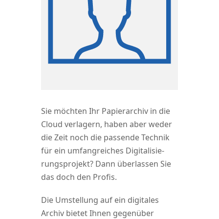
Sie möch­ten Ihr Papier­ar­chiv in die
Cloud ver­la­gern, haben aber weder
die Zeit noch die pas­sen­de Tech­nik
für ein umfang­rei­ches Digi­ta­li­sie­
rungs­pro­jekt? Dann über­las­sen Sie
das doch den Profis.
Die Umstel­lung auf ein digi­ta­les
Archiv bie­tet Ihnen gegen­über