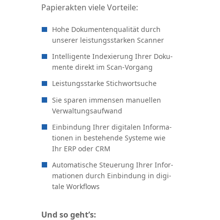
Papier­ak­ten vie­le Vorteile:
Hohe Doku­men­ten­qua­li­tät durch
unse­rer leis­tungs­star­ken Scanner
Intel­li­gen­te Inde­xie­rung Ihrer Doku­
men­te direkt im Scan-Vorgang
Leis­tungs­star­ke Stichwortsuche
Sie spa­ren immensen manu­el­len
Verwaltungsaufwand
Ein­bin­dung Ihrer digi­ta­len Infor­ma­
tio­nen in bestehen­de Sys­te­me wie
Ihr ERP oder CRM
Auto­ma­ti­sche Steue­rung Ihrer Infor­
ma­tio­nen durch Ein­bin­dung in digi­
ta­le Workflows
Und so geht’s: