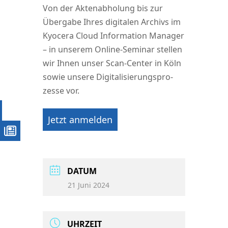
Von der Akten­ab­ho­lung bis zur
Über­ga­be Ihres digi­ta­len Archivs im
Kyo­cera Cloud Infor­ma­ti­on Mana­ger
– in unse­rem Online-Semi­nar stel­len
wir Ihnen unser Scan-Cen­ter in Köln
sowie unse­re Digi­ta­li­sie­rungs­pro­
zes­se vor.
Jetzt anmel­den
DATUM
21 Juni 2024
UHR­ZEIT