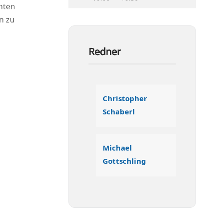
n­ten
en zu
Redner
Chris­to­pher
Schaberl
Micha­el
Gottschling