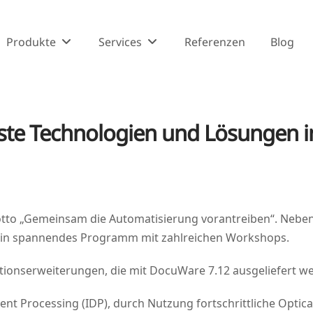
Produkte
Services
Referenzen
Blog
uste Technologien und Lösungen
­to „Gemein­sam die Auto­ma­ti­sie­rung vor­an­trei­ben“. Neb
n ein span­nen­des Pro­gramm mit zahl­rei­chen Workshops.
­ons­er­wei­te­run­gen, die mit Docu­Wa­re 7.12 aus­ge­lie­fert 
nt Pro­ces­sing (IDP), durch Nut­zung fort­schritt­li­che Opti­ca