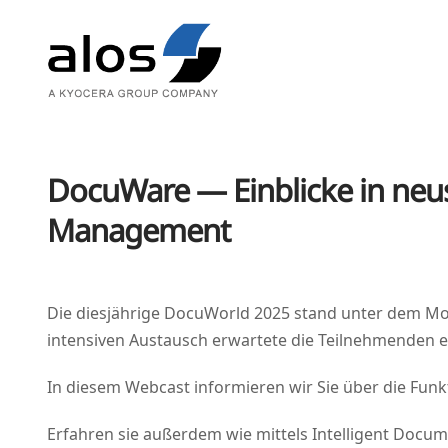
DocuWare — Einblicke in ne
Management
Die dies­jäh­ri­ge Docu­World 2025 stand unter dem Mot
inten­si­ven Aus­tausch erwar­te­te die Teil­neh­men­de
In die­sem Web­cast infor­mie­ren wir Sie über die Funk­ti
Erfah­ren sie außer­dem wie mit­tels Intel­li­gent Docu­me