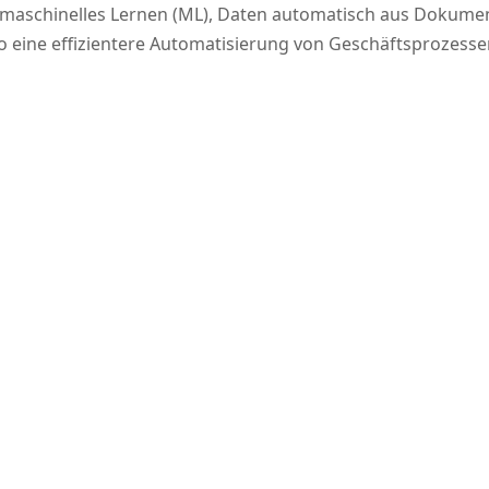
 und maschi­nel­les Ler­nen (ML), Daten auto­ma­tisch aus Doku­me
 eine effi­zi­en­te­re Auto­ma­ti­sie­rung von Geschäfts­pro­zes­s