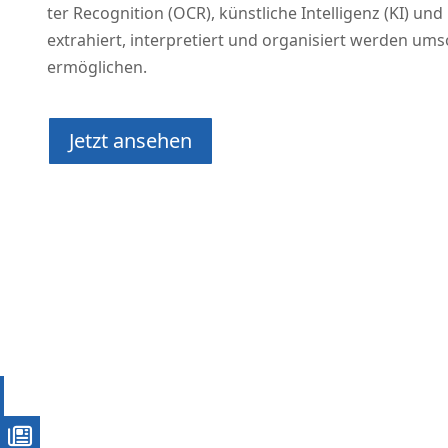
ter Reco­gni­ti­on (OCR), künst­li­che Intel­li­genz (KI)
extra­hiert, inter­pre­tiert und orga­ni­siert wer­den umso
ermöglichen.
Jetzt anse­hen