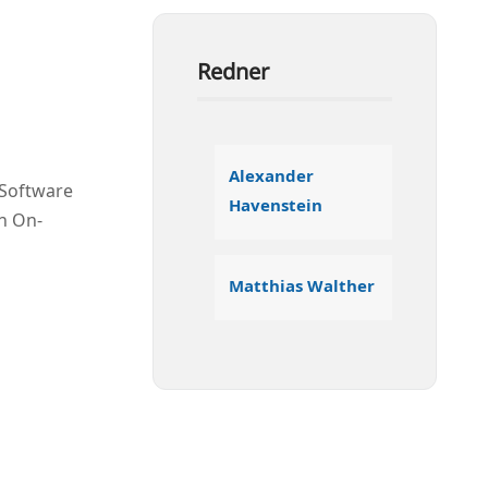
Redner
Alex­an­der
 Soft­ware
Havenstein
en On-
Mat­thi­as Walther