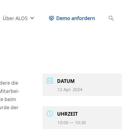
Über ALOS
Demo anfordern
DATUM
de­re die
12 Apr. 2024
t­ar­bei­
­de beim
ur­de der
UHR­ZEIT
10:00 — 10:30