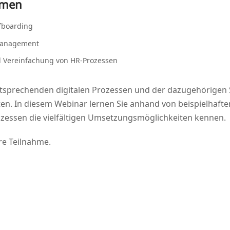
emen
ffboarding
rmanagement
nd Ver­ein­fa­chung von HR-Prozessen
spre­chen­den digi­ta­len Pro­zes­sen und der dazu­ge­hö­ri­gen
ten. In die­sem Web­i­nar ler­nen Sie anhand von bei­spiel­haf­t
es­sen die viel­fäl­ti­gen Umset­zungs­mög­lich­kei­ten kennen.
hre Teilnahme.