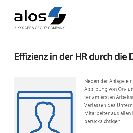
Effizienz in der HR durch die 
Neben der Anla­ge einer
Abbil­dung von On- und
ter am ers­ten Arbeits
Ver­las­sen des Unter­
Mit­ar­bei­ter aus all
berücksichtigen.