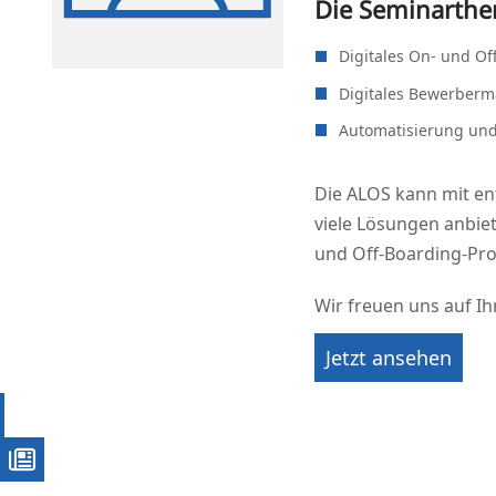
Die Seminarth
Digi­ta­les On- und O
Digi­ta­les Bewerbe
Auto­ma­ti­sie­rung u
Die ALOS kann mit ent­
vie­le Lösun­gen anbie­
und Off-Boar­ding-Pro­z
Wir freu­en uns auf I
Jetzt anse­hen