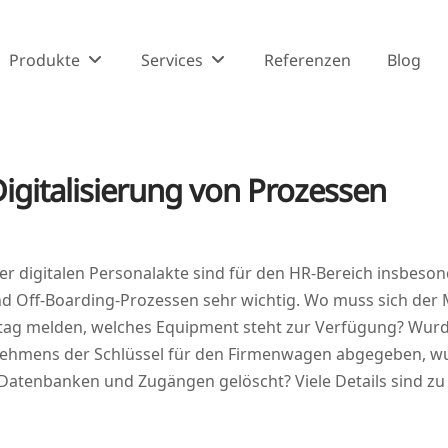
Produkte
Services
Referenzen
Blog
Digitalisierung von Prozessen
 digi­ta­len Per­so­nal­ak­te sind für den HR-Bereich ins­be­son­
 Off-Boar­ding-Pro­zes­sen sehr wich­tig. Wo muss sich der Mi
­tag mel­den, wel­ches Equip­ment steht zur Ver­fü­gung? Wur
neh­mens der Schlüs­sel für den Fir­men­wa­gen abge­ge­ben, w
en Daten­ban­ken und Zugän­gen gelöscht? Vie­le Details sind zu