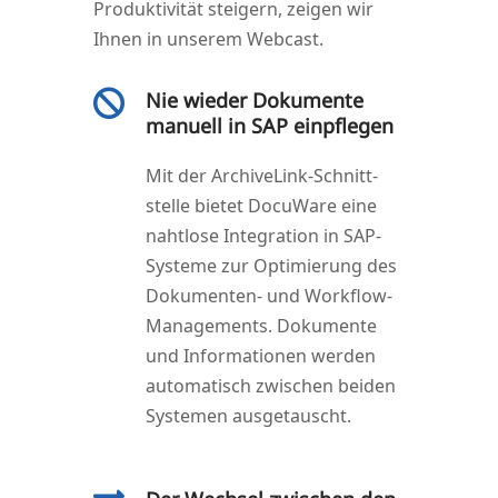
Pro­duk­ti­vi­tät stei­gern, zei­gen wir
Ihnen in unse­rem Webcast.
Nie wieder Dokumente

manuell in SAP einpflegen
Mit der Archi­veLink-Schnitt­
stel­le bie­tet Docu­Wa­re eine
naht­lo­se Inte­gra­ti­on in SAP-
Sys­te­me zur Opti­mie­rung des
Doku­men­ten- und Work­flow-
Manage­ments. Doku­men­te
und Infor­ma­tio­nen wer­den
auto­ma­tisch zwi­schen bei­den
Sys­te­men ausgetauscht.