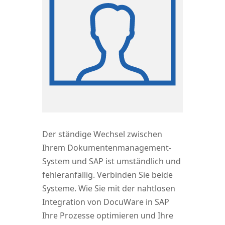
Der stän­di­ge Wech­sel zwi­schen
Ihrem Doku­men­ten­ma­nage­ment-
Sys­tem und SAP ist umständ­lich und
feh­ler­an­fäl­lig. Ver­bin­den Sie bei­de
Sys­te­me. Wie Sie mit der naht­lo­sen
Inte­gra­ti­on von Docu­Wa­re in SAP
Ihre Pro­zes­se opti­mie­ren und Ihre