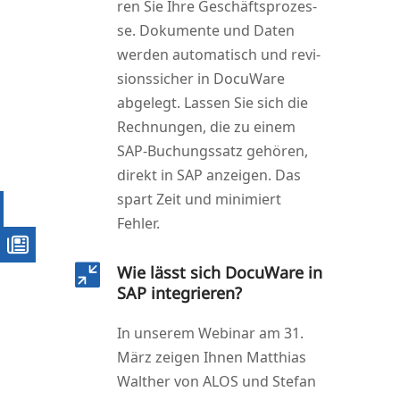
ren Sie Ihre Geschäfts­pro­zes­
se. Doku­men­te und Daten
wer­den auto­ma­tisch und revi­
si­ons­si­cher in Docu­Wa­re
abge­legt. Las­sen Sie sich die
Rech­nun­gen, die zu einem
SAP-Buchungs­satz gehö­ren,
direkt in SAP anzei­gen. Das
spart Zeit und mini­miert
Fehler.
Wie lässt sich DocuWare in

SAP integrieren?
In unse­rem Web­i­nar am 31.
März zei­gen Ihnen Mat­thi­as
Walt­her von ALOS und Ste­fan