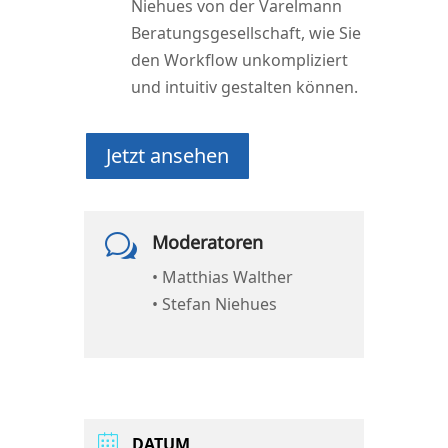
Nie­hues von der Varel­mann
Bera­tungs­ge­sell­schaft, wie Sie
den Work­flow unkom­pli­ziert
und intui­tiv gestal­ten können.
Jetzt anse­hen
Moderatoren
w
• Mat­thi­as Walt­her
• Ste­fan Niehues
DATUM