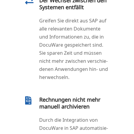

Der Wechsel zwischen den
Systemen entfällt
Grei­fen Sie direkt aus SAP auf
alle rele­van­ten Doku­men­te
und Infor­ma­tio­nen zu, die in
Docu­Wa­re gespei­chert sind.
Sie spa­ren Zeit und müs­sen
nicht mehr zwi­schen ver­schie­
de­nen Anwen­dun­gen hin- und
herwechseln.

Rechnungen nicht mehr
manuell archivieren
Durch die Inte­gra­ti­on von
Docu­Wa­re in SAP auto­ma­ti­sie­