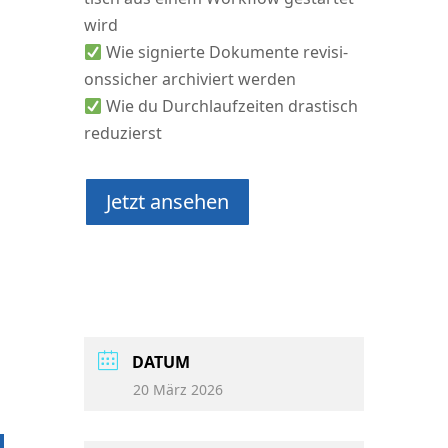
wird
Wie signier­te Doku­men­te revi­si­
ons­si­cher archi­viert wer­den
Wie du Durch­lauf­zei­ten dras­tisch
reduzierst
Jetzt anse­hen
DATUM
20 März 2026