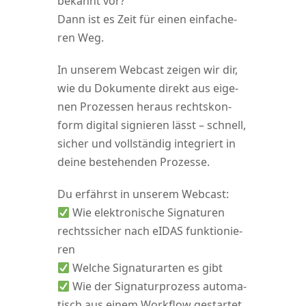
bekannt vor?
Dann ist es Zeit für einen ein­fa­che­
ren Weg.
In unse­rem Web­cast zei­gen wir dir,
wie du Doku­men­te direkt aus eige­
nen Pro­zes­sen her­aus rechts­kon­
form digi­tal signie­ren lässt – schnell,
sicher und voll­stän­dig inte­griert in
dei­ne bestehen­den Prozesse.
Du erfährst in unse­rem Web­cast:
Wie elek­tro­ni­sche Signa­tu­ren
rechts­si­cher nach eIDAS funk­tio­nie­
ren
Wel­che Signa­tur­ar­ten es gibt
Wie der Signa­tur­pro­zess auto­ma­
tisch aus einem Work­flow gestar­tet