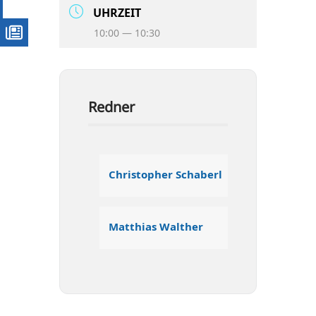
UHR­ZEIT
10:00 — 10:30
Redner
Chris­to­pher Schaberl
Mat­thi­as Walther