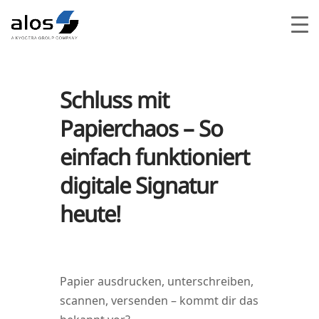
Schluss mit
Papierchaos – So
einfach funktioniert
digitale Signatur
heute!
Papier aus­dru­cken, unter­schrei­ben,
scan­nen, ver­sen­den – kommt dir das