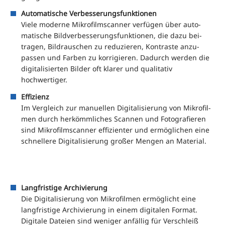
Auto­ma­ti­sche Verbesserungsfunktionen
Vie­le moder­ne Mikro­film­scan­ner ver­fü­gen über auto­
ma­ti­sche Bild­ver­bes­se­rungs­funk­tio­nen, die dazu bei­
tra­gen, Bild­rau­schen zu redu­zie­ren, Kon­tras­te anzu­
pas­sen und Far­ben zu kor­ri­gie­ren. Dadurch wer­den die
digi­ta­li­sier­ten Bil­der oft kla­rer und qua­li­ta­tiv
hochwertiger.
Effi­zi­enz
Im Ver­gleich zur manu­el­len Digi­ta­li­sie­rung von Mikro­fil­
men durch her­kömm­li­ches Scan­nen und Foto­gra­fie­ren
sind Mikro­film­scan­ner effi­zi­en­ter und ermög­li­chen eine
schnel­le­re Digi­ta­li­sie­rung gro­ßer Men­gen an Material.
Lang­fris­ti­ge Archivierung
Die Digi­ta­li­sie­rung von Mikro­fil­men ermög­licht eine
lang­fris­ti­ge Archi­vie­rung in einem digi­ta­len For­mat.
Digi­ta­le Datei­en sind weni­ger anfäl­lig für Ver­schleiß