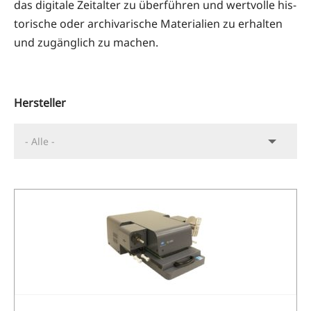
das digi­ta­le Zeit­al­ter zu über­füh­ren und wert­vol­le his­
to­ri­sche oder archi­va­ri­sche Mate­ria­li­en zu erhal­ten
und zugäng­lich zu machen.
Her­stel­ler