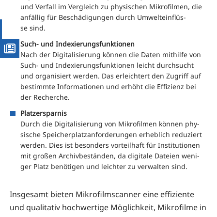
und Ver­fall im Ver­gleich zu phy­si­schen Mikro­fil­men, die
anfäl­lig für Beschä­di­gun­gen durch Umwelt­ein­flüs­
se sind.
Such- und Indexierungsfunktionen
Nach der Digi­ta­li­sie­rung kön­nen die Daten mit­hil­fe von
Such- und Inde­xie­rungs­funk­tio­nen leicht durch­sucht
und orga­ni­siert wer­den. Das erleich­tert den Zugriff auf
bestimm­te Infor­ma­tio­nen und erhöht die Effi­zi­enz bei
der Recherche.
Platz­erspar­nis
Durch die Digi­ta­li­sie­rung von Mikro­fil­men kön­nen phy­
si­sche Spei­cher­platz­an­for­de­run­gen erheb­lich redu­ziert
wer­den. Dies ist beson­ders vor­teil­haft für Insti­tu­tio­nen
mit gro­ßen Archiv­be­stän­den, da digi­ta­le Datei­en weni­
ger Platz benö­ti­gen und leich­ter zu ver­wal­ten sind.
Ins­ge­samt bie­ten Mikro­film­scan­ner eine effi­zi­en­te
und qua­li­ta­tiv hoch­wer­ti­ge Mög­lich­keit, Mikro­fil­me in