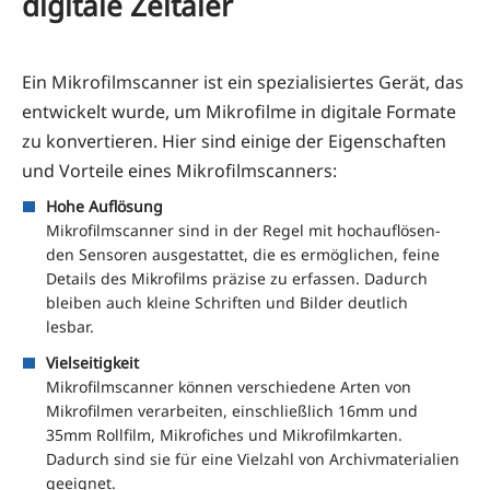
digitale Zeitaler
Ein Mikro­film­scan­ner ist ein spe­zia­li­sier­tes Gerät, das
ent­wi­ckelt wur­de, um Mikro­fil­me in digi­ta­le For­ma­te
zu kon­ver­tie­ren. Hier sind eini­ge der Eigen­schaf­ten
und Vor­tei­le eines Mikrofilmscanners:
Hohe Auf­lö­sung
Mikro­film­scan­ner sind in der Regel mit hoch­auf­lö­sen­
den Sen­so­ren aus­ge­stat­tet, die es ermög­li­chen, fei­ne
Details des Mikro­films prä­zi­se zu erfas­sen. Dadurch
blei­ben auch klei­ne Schrif­ten und Bil­der deut­lich
lesbar.
Viel­sei­tig­keit
Mikro­film­scan­ner kön­nen ver­schie­de­ne Arten von
Mikro­fil­men ver­ar­bei­ten, ein­schließ­lich 16mm und
35mm Roll­film, Mikro­fi­ches und Mikro­film­kar­ten.
Dadurch sind sie für eine Viel­zahl von Archiv­ma­te­ria­li­en
geeignet.